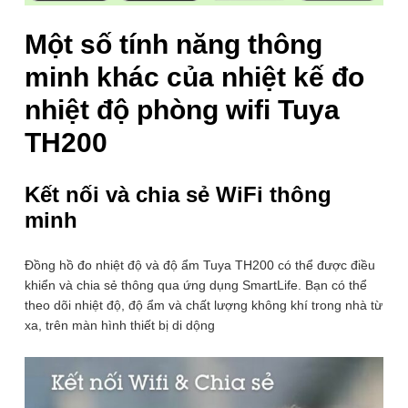
dụng Smart Life trên điện
thoại cho nhiệt ẩm kế Wifi
Một số tính năng thông
Tuya TH200 cảnh báo độ
minh khác của nhiệt kế đo
ẩm đo nhiêt độ phòng
nhiệt độ phòng wifi Tuya
TH200
Tải xuống ứng dụng “Smart Life” trên App Store hoặc
👉 XEM TÍNH NĂNG CÔNG DỤNG
Google Play
Kết nối và chia sẻ WiFi thông
Mở ứng dụng và tạo tài khoản bằng email của bạn
minh
Thêm thiết bị và nhấn giữ nút Reset màu đen ở mặt sau
ĐÁNH GIÁ SẢN PHẨM NÀY
của thiết bị trong 6 giây cho đến khi đèn LED nhấp nháy
để ghép nối
Đồng hồ đo nhiệt độ và độ ẩm Tuya TH200 có thể được điều
Nếu đã mua sản phẩm này tại Homematic, hãy đánh giá
khiển và chia sẻ thông qua ứng dụng SmartLife. Bạn có thể
Chọn WIFI phù hợp (2.4GHz) và nhập mật khẩu, thiết bị
ngay để giúp hàng người chọn mua hàng tốt nhất bạn
theo dõi nhiệt độ, độ ẩm và chất lượng không khí trong nhà từ
sẽ được ghép nối thành công sau khi kết nối WIFI
nhé!
xa, trên màn hình thiết bị di dộng
Đặt tên cho thiết bị của bạn
Rất tệ
Tệ
Tạm ổn
Tốt
Rất tốt