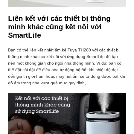
Đăng ký
Liên kết với các thiết bị thông
minh khác cũng kết nối với
SmartLife
GIỚI THIỆU
Kết nối:
1k sub
27k fan
Zalo Official:
Bạn có thể liên kết nhiệt ẩm kế Tuya TH200 với các thiết bị
thông minh khác có kết nối với ứng dụng SmartLife để tạo
Dễ dàng theo dõi nhiệt độ,
nên một không gian cho ngôi nhà thông minh. Ví dụ: bạn có
THÔNG TIN HƯỚNG DẪN MUA HÀNG
độ ẩm và độ sáng theo thời
thể đặt cài đặt để điều hòa tự động bật/tắt khi nhiệt độ đạt
đến giá trị giới hạn, hoặc máy hút ẩm sẽ tự động được bật khi
HỖ TRỢ KHÁCH HÀNG
gian thực trên ứng dụng
độ ẩm trong nhà vượt quá mức quy định,…
LIÊN HỆ
điện thoại với nhiệt ẩm kế
1900.86.86.63
wifi Tuya TH200
Hotline 24/7
Hỗ trợ trực tuyến
Đồng hồ đo nhiệt độ phòng và độ ẩm Tuya TH200 cập nhật
Giờ hoạt động: 8:30 - 17:30
nhiệt độ và độ ẩm lên ứng dụng ngay lập tức, vì vậy bạn luôn
có thể theo dõi môi trường tại nhà trong thời gian thực. Bạn