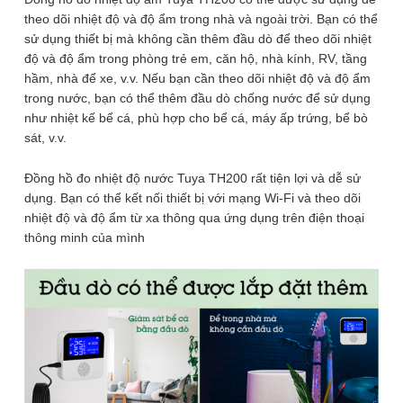
nhiệt
6 tháng
theo dõi nhiệt độ và độ ẩm trong nhà và ngoài trời. Bạn có thể
độ
sử dụng thiết bị mà không cần thêm đầu dò để theo dõi nhiệt
độ
độ và độ ẩm trong phòng trẻ em, căn hộ, nhà kính, RV, tầng
ẩm
Thông số kỹ thuật Nhiệt ẩm kế
hầm, nhà để xe, v.v. Nếu bạn cần theo dõi nhiệt độ và độ ẩm
phòng
trong nước, bạn có thể thêm đầu dò chống nước để sử dụng
Wifi Tuya TH200 cảnh báo đo
RM
như nhiệt kế bể cá, phù hợp cho bể cá, máy ấp trứng, bể bò
nhiệt độ độ ẩm phòng RM Pro-
Pro-
sát, v.v.
Eremote
Eremote thiết bị điều khiển nhà
thiết
Đồng hồ đo nhiệt độ nước Tuya TH200 rất tiện lợi và dễ sử
bị
dụng. Bạn có thể kết nối thiết bị với mạng Wi-Fi và theo dõi
điều
nhiệt độ và độ ẩm từ xa thông qua ứng dụng trên điện thoại
Ứng dụng
SmartLife
khiển
thông minh của mình
nhà
2.4GHz(5G does not support),IEEE 802.
Wifi
số
l 1 b/g/n
lượng
Trọng
182g
lượng
Pin dự
3.7V/500mAh (Thời gian sạc: <2giờ,
phòng tích
thời gian chờ: 4-6 giờ)
hợp