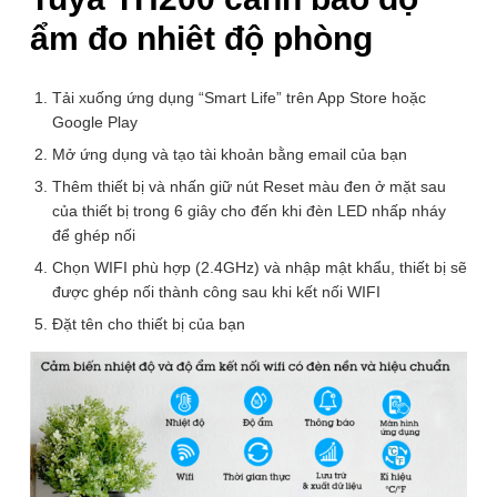
ẩm đo nhiêt độ phòng
Tải xuống ứng dụng “Smart Life” trên App Store hoặc
Google Play
Mở ứng dụng và tạo tài khoản bằng email của bạn
1
/ 12
Thêm thiết bị và nhấn giữ nút Reset màu đen ở mặt sau
của thiết bị trong 6 giây cho đến khi đèn LED nhấp nháy
để ghép nối
Để lại thông tin, chúng tôi sẽ tư vấn sớm nhất. Hoàn Toàn Miễn Phí,
Chọn WIFI phù hợp (2.4GHz) và nhập mật khẩu, thiết bị sẽ
Không Mua Cũng Không Sao
được ghép nối thành công sau khi kết nối WIFI
SĐT
Đặt tên cho thiết bị của bạn
(Required)
Giao hàng toàn quốc
Miễn phí ship đơn hàng >1.000.000đ
Giao hàng nội thành Hà Nội 24h, giao hỏa tốc Grab
Nhiệt ẩm kế Wifi Tuya TH200 cảnh báo
đo nhiệt độ độ ẩm phòng RM Pro-