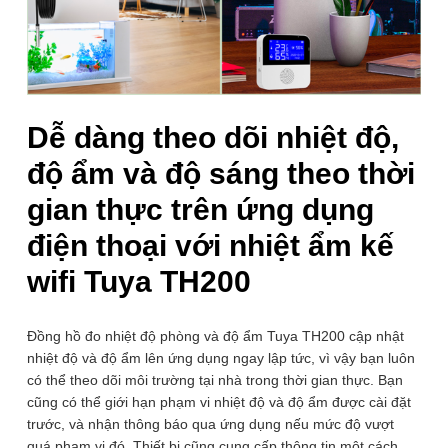
Phạm vi đo
28.5-42.8℉(-19-60℃)
nhiệt
Độ chính
⚙️ XEM CHI TIẾT THÔNG SỐ
xác nhiệt
±0.54℉(±0.3℃/)
Dễ dàng theo dõi nhiệt độ,
độ
độ ẩm và độ sáng theo thời
Phạm vi đo
0~100% RH
độ ẩm
gian thực trên ứng dụng
Độ chính
điện thoại với nhiệt ẩm kế
±2% RH
xác độ ẩm
wifi Tuya TH200
Phạm vi
phát hiện
0~100%
cường độ
Đồng hồ đo nhiệt độ phòng và độ ẩm Tuya TH200 cập nhật
ánh sáng
nhiệt độ và độ ẩm lên ứng dụng ngay lập tức, vì vậy bạn luôn
có thể theo dõi môi trường tại nhà trong thời gian thực. Bạn
Kích thước
8.6cm x 8.6cm x 2.28cm
cũng có thể giới hạn phạm vi nhiệt độ và độ ẩm được cài đặt
trước, và nhận thông báo qua ứng dụng nếu mức độ vượt
quá phạm vi đó. Thiết bị cũng cung cấp thông tin một cách