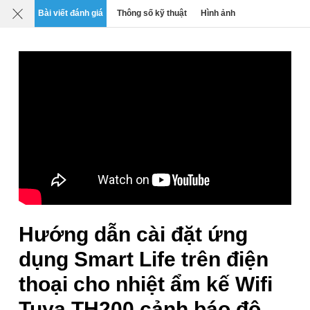
Mô tả
Chi tiết
Đánh giá
SP liên quan
Bài viết đánh giá
Thông số kỹ thuật
Hình ảnh
0
›
›
›
Gia dụng & Đời sống
Đồng hồ đa chức năng thông minh
Nhiệt ẩm kế Wifi Tuya TH200 cảnh báo đo
nhiệt độ độ ẩm phòng RM Pro-Eremote
thiết bị điều khiển nhà
Thương hiệu:
Tuya
Xuất xứ: Trung Quốc
Mã SP:
TH200
Hướng dẫn cài đặt ứng
dụng Smart Life trên điện
thoại cho nhiệt ẩm kế Wifi
Tuya TH200 cảnh báo độ