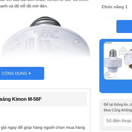
anh và độ trễ tắt mở đèn.
Chức năng 1
Chất liệu
Xuất xứ/ Hãng
Kích thước
G CÔNG DỤNG
 sáng Kimon M-56F
Để lại thông tin,
Mua Cũng Không
SĐT
(Required)
 giá ngay để giúp hàng người chọn mua hàng