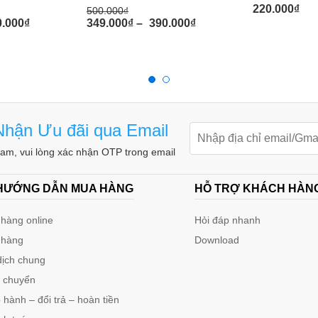
220.000
₫
500.000
₫
0.000
₫
349.000
₫
–
390.000
₫
ng âm thanh ánh sáng
rãi, có thể dùng ở cầu thang, ban công, nhà
n phòng, khu dân cư… những nơi không yêu cầu
hận Ưu đãi qua Email
m, vui lòng xác nhận OTP trong email
g các sản phẩm của Kimon, mọi thiết bị có
 mọi thiết bị có cảm biến âm thanh được bảo
 HƯỚNG DẪN MUA HÀNG
HỖ TRỢ KHÁCH HÀN
hàng online
Hỏi đáp nhanh
 hàng
Download
dịch chung
n chuyển
hành – đổi trả – hoàn tiền