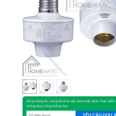
Để lại thông tin, chúng tôi sẽ tư vấn sớm nhất. Hoàn Toàn Miễn 
Không Mua Cũng Không Sao
SĐT