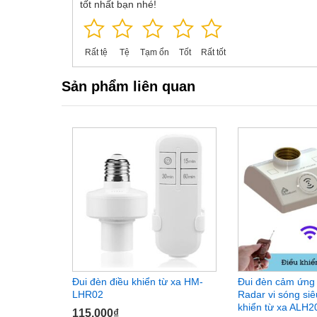
tốt nhất bạn nhé!
Một số tính năng đáng c
Rất tệ
Tệ
Tạm ổn
Tốt
Rất tốt
thông minh Kimon M-56
Sản phẩm liên quan
[list icon=”list”]
Sử dụng đui tiêu chuẩn E27 thông dụng với với đui
Công suất đèn hỗ trợ: đèn compact, tiết kiệm năng
Trang bị cảm biến âm thanh: Có thể điều chỉnh đ
có tiếng vỗ tay hoặc ồn ào đèn sẽ tự bật.
Trang bị cảm biến ánh sáng: Đui
đèn cảm ứng
sẽ c
tiết kiệm năng lượng cho bạn
Đui đèn điều khiển từ xa HM-
Đui đèn cảm ứng
Độ trễ tùy chỉnh: Bạn có thể tùy chỉnh độ trễ trong
LHR02
Radar vi sóng siê
động, nếu sau khoảng thời gian này, đui đèn không 
khiển từ xa ALH2
115.000
₫