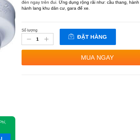
đèn ngay trên đui.
Ứng dụng rộng rãi như: cầu thang, hành
hành lang khu dân cư, gara để xe.
Số lượng
Đui
ĐẶT HÀNG
đèn
cảm
ứng
MUA NGAY
âm
thanh,
ánh
sáng
Kimon
M-
56F
số
lượng
Phí,