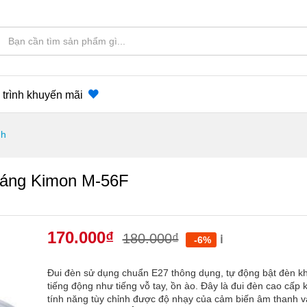
trình khuyến mãi
nh
sáng Kimon M-56F
170.000
₫
180.000
₫
ℹ️
-6%
Đui đèn sử dụng chuẩn E27 thông dụng, tự động bật đèn khi 
tiếng động như tiếng vỗ tay, ồn ào. Đây là đui đèn cao cấp k
tính năng tùy chỉnh được độ nhạy của cảm biến âm thanh và