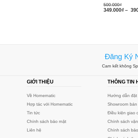
[/list]
500.000
₫
349.000
₫
–
39
Ứng dụng của đui đèn cảm ứ
Kimon M-56F
Đui đèn thông minh
Kimon M-56F có ứng dụng rất rộng 
vệ sinh, nhà để xe, tầng hầm, nhà kho, hành lang vă
Đăng Ký N
phải giữ yên lặng.
Cam kết không Spa
[dropcap1]H[/dropcap1]Homematic phân phối chính hãn
cảm biến chuyển động Kimon được bảo hành 12 tháng,
GIỚI THIỆU
THÔNG TIN
hành 6 tháng theo chính sách nhà sản xuất.
Về Homematic
Hướng dẫn đặt 
Hợp tác với Homematic
Showroom bán
Tin tức
Điều kiện giao 
Chính sách bảo mật
Chính sách vậ
Liên hệ
Chính sách bảo 