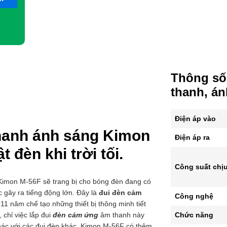
Thông số
thanh, á
Điện áp vào
hanh ánh sáng Kimon
Điện áp ra
 đèn khi trời tối.
Công suất chịu
imon M-56F sẽ trang bị cho bóng đèn đang có
 gây ra tiếng động lớn. Đây là
đui đèn cảm
Công nghệ
1 năm chế tạo những thiết bị thông minh tiết
Chức năng
 chỉ việc lắp đui
đèn cảm ứng
âm thanh này
Khác với các đui đèn khác, Kimon M-56F có thêm