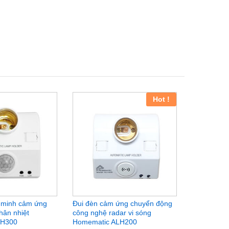
Hot !
 minh cảm ứng
Đui đèn cảm ứng chuyển động
Đui đèn c
hân nhiệt
công nghệ radar vi sóng
radar, ánh
LH300
Homematic ALH200
165.000
₫