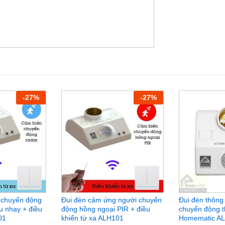
hú ý của đui đèn
F:
-
27
%
-
27
%
 đèn và đui bóng ở Việt Nam
 lượng,
đèn LED
<80W, đèn sợi đốt <100W
ược trong khoảng 45~65db, trong khoảng 5m nếu
hỉ bật khi trời tối còn trời sáng đèn sẽ tắt đi giúp
 chuyển động
Đui đèn cảm ứng người chuyển
Đui đèn thông
 khoảng 50s-300s đèn sẽ sáng khi phát hiện tiếng
u nhạy + điều
động hồng ngoại PIR + điều
chuyển động t
phát hiện tiếng động nữa sẽ tự động tắt đèn.
01
khiển từ xa ALH101
Homematic A