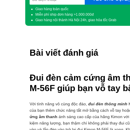
(Required)
Giao hàng toàn quốc
Miễn phí ship đơn hàng >1.000.000đ
Giao hàng nội thành Hà Nội 24h, giao hỏa tốc Grab
Bài viết đánh giá
Đui đèn cảm cứng âm t
M-56F giúp bạn vỗ tay bật
Với tính năng vô cùng độc đáo,
đui đèn thông minh
K
của bạn thêm chức năng tắt mở bằng cách vỗ tay hoặc
ứng âm thanh
ánh sáng cao cấp của hãng Kimon với 1
kiệm năng lượng, bạn thậm chí không phải thay đui cũ,
vào và lắp đèn vào trở lại đui Kimon M-56F là xong. 