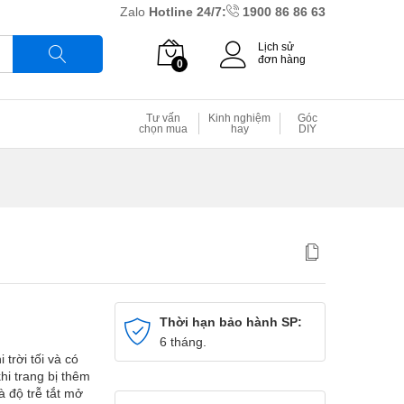
Zalo
Hotline 24/7:
1900 86 86 63
Lịch sử
đơn hàng
0
Tìm
Tư vấn
Kinh nghiệm
Góc
chọn mua
hay
DIY
Thời hạn bảo hành SP:
6 tháng.
trời tối và có
hi trang bị thêm
 độ trễ tắt mở