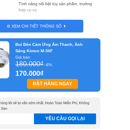
Tính năng nổi bật tùy sản phẩm, trường
hợp cụ cụ
Nhựa ABS
⚙️ XEM CHI TIẾT THÔNG SỐ
Tên nước xuất xứ, tùy sản phẩm có nên để
xuất xứ hay không
Đui Đèn Cảm Ứng Âm Thanh, Ánh
Dài 20cm x Rộng 20cm x Cao 47cm
Sáng Kimon M-56F
Giá bán:
180.000
₫
-6%
170.000
₫
ĐẶT HÀNG NGAY
 chúng tôi sẽ tư vấn sớm nhất. Hoàn Toàn Miễn Phí, Không
 Sao