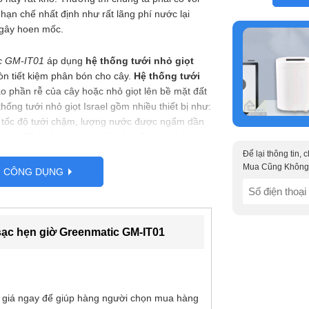
ạn chế nhất định như rất lãng phí nước lại
 gây hoen mốc.
c GM-IT01
áp dụng
hệ thống tưới nhỏ giọt
òn tiết kiệm phân bón cho cây.
Hệ thống tưới
ào phần rễ của cây hoặc nhỏ giọt lên bề mặt đất
hống tưới nhỏ giọt Israel gồm nhiều thiết bị như:
i tốc độ tưới chậm, lượng nước được ngấm dần
ong đất không bị rửa trôi, cây hấp thụ phân,
ển tốt hơn.
Để lại thông tin,
Mua Cũng Không
G CÔNG DỤNG
 nước thông minh
vô cùng đơn giản không cần
SĐT
g chỉ cần 1 chậu hay thùng chứa nước, để
(Required)
ử dụng. Ngoài ra, sản phẩm vừa có thể sử dụng
gười dùng lựa chọn.
sạc hẹn giờ Greenmatic GM-IT01
hậu cây cảnh, vườn treo…
 giá ngay để giúp hàng người chọn mua hàng