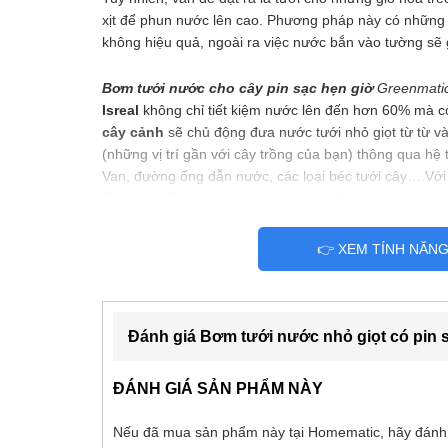
xịt để phun nước lên cao. Phương pháp này có những h
không hiệu quả, ngoài ra việc nước bắn vào tường sẽ
Bơm tưới nước cho cây pin sạc hẹn giờ
Greenmati
Isreal
không chỉ tiết kiệm nước lên đến hơn 60% mà c
cây cảnh
sẽ chủ động đưa nước tưới nhỏ giọt từ từ v
(những vị trí gần với cây trồng của bạn) thông qua hệ t
Van, đường ống dẫn nước, các loại béc tưới cây….Vớ
dần vào đất giúp cho các khoáng chất dinh dưỡng có tr
thuốc tốt hơn, tạo điều kiện thuận tiện cho cây phát tri
👉 XEM TÍNH NĂN
Quá trình lắp đặt và sử dụng để có một
mô hình tưới
vòi nước, máy bơm hay áp suất nước mạnh, người dùn
đúng chiều hút và bơm nước của sản phẩm là có thể s
pin, vừa có thể sử dụng nguồn từ adapter 5V/1A cho n
Đánh giá Bơm tưới nước nhỏ giọt có pin 
Sản phẩm phù hợp lắp cho các vườn cây trong nhà, c
ĐÁNH GIÁ SẢN PHẨM NÀY
Nếu đã mua sản phẩm này tại Homematic, hãy đánh