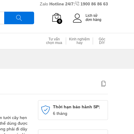
Zalo
Hotline 24/7:
1900 86 86 63
Lịch sử
đơn hàng
0
Tìm
Tư vấn
Kinh nghiệm
Góc
chọn mua
hay
DIY
Thời hạn bảo hành SP:
6 tháng
 tưới cây hẹn
ó thể dùng được
ng phải đi dây