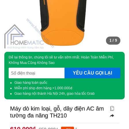
1
/ 9
Để lại thông tin, chúng tôi sẽ tư vấn sớm nhất. Hoàn Toàn Miễn Phí,
Không Mua Cũng Không Sao
SĐT
(Required)
Giao hàng toàn quốc
Miễn phí ship đơn hàng >1.000.000đ
Giao hàng nội thành Hà Nội 24h, giao hỏa tốc Grab
Máy dò kim loại, gỗ, dây điện AC âm
tường đa năng TH210