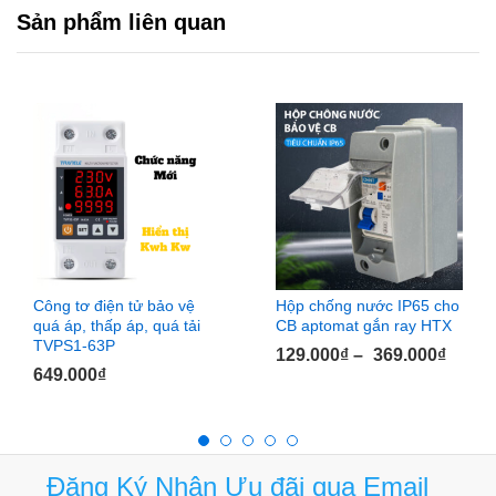
Sản phẩm liên quan
Công tơ điện tử bảo vệ
Hộp chống nước IP65 cho
quá áp, thấp áp, quá tải
CB aptomat gắn ray HTX
TVPS1-63P
129.000
₫
–
369.000
₫
649.000
₫
Đăng Ký Nhận Ưu đãi qua Email