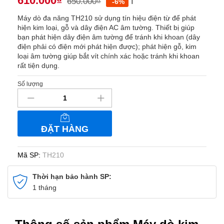
610.000
₫
650.000
₫
ℹ️
-6%
Máy dò đa năng TH210 sử dụng tín hiệu điện từ để phát
hiện kim loại, gỗ và dây điện AC âm tường. Thiết bị giúp
bạn phát hiện dây điện âm tường để tránh khi khoan (dây
điện phải có điện mới phát hiện được); phát hiện gỗ, kim
loại âm tường giúp bắt vít chính xác hoặc tránh khi khoan
rất tiện dụng.
Số lượng
Máy
dò
kim
loại,
ĐẶT HÀNG
gỗ,
dây
điện
Mã SP:
TH210
AC
âm
Thời hạn bảo hành SP:
tường
1 tháng
đa
năng
TH210