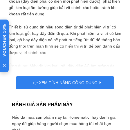
khoan (dây điện phải có điện mới phát hiện được); phát hiện
gỗ, kim loại âm tường giúp bắt vít chính xác hoặc tránh khi
khoan rất tiện dụng.
VOUCHER 10%
Thiết bị sử dụng tín hiệu sóng điện từ để phát hiện vị trí có
kim loại, gỗ, hay dây điện đi qua. Khi phát hiện ra vị trí có kim
loại, gỗ hay dây điện nó sẽ phát ra tiếng “tít tít” để thông báo
đồng thời trên màn hình sẽ có hiển thị vị trí để bạn đánh dấu
được vị trí chính xác.
×
Ứng dụng: Máy dò kim loại, gỗ, dây điện AC âm tường đa
năng TH210 được sử dụng rộng rãi trong xây dựng, nội thất,
lắp điện nước, an ninh..
👉 XEM TÍNH NĂNG CÔNG DỤNG
[label type=”success”]Thông số kỹ thuật:[/label]
ĐÁNH GIÁ SẢN PHẨM NÀY
[list icon=”ok”]
Nếu đã mua sản phẩm này tại Homematic, hãy đánh giá
Chế độ dò gỗ: Phát hiện trong độ sâu khoảng 38mm
ngay để giúp hàng người chọn mua hàng tốt nhất bạn
Chế độ dò dây điện AC: Phát hiện trong độ sâu khoảng
nhé!