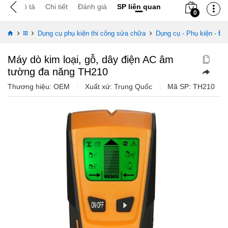
Mô tả
Chi tiết
Đánh giá
SP liên quan
0
›
›
›
Dụng cụ phụ kiện thi công sửa chữa
Dụng cụ - Phụ kiện - Đo
Máy dò kim loại, gỗ, dây điện AC âm
tường đa năng TH210
Thương hiệu: OEM
Xuất xứ: Trung Quốc
Mã SP:
TH210