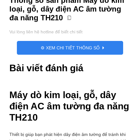
Thông số sản phẩm Máy dò kim
số
loại, gỗ, dây điện AC âm tường
lượng
đa năng TH210
Vui lòng liên hệ hotline để biết chi tiết
⚙️ XEM CHI TIẾT THÔNG SỐ
Bài viết đánh giá
Máy dò kim loại, gỗ, dây
điện AC âm tường đa năng
TH210
Thiết bị giúp bạn phát hiện dây điện âm tường để tránh khi