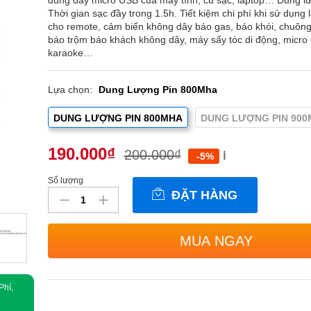
dùng dây micro USB của máy tính, củ sạc, laptop… Dung 
Thời gian sạc đầy trong 1.5h. Tiết kiệm chi phí khi sử dụng 
cho remote, cảm biến không dây báo gas, báo khói, chuôn
báo trộm báo khách không dây, máy sấy tóc di động, micro
karaoke…
Lựa chọn:
Dung Lượng Pin 800Mha
DUNG LƯỢNG PIN 800MHA
DUNG LƯỢNG PIN 900
190.000
₫
200.000
₫
ℹ️
-5%
Số lượng
Pin
ĐẶT HÀNG
sạc
micro
USB
MUA NGAY
9V-
6F22
800
Phí,
mAh
OKCELL