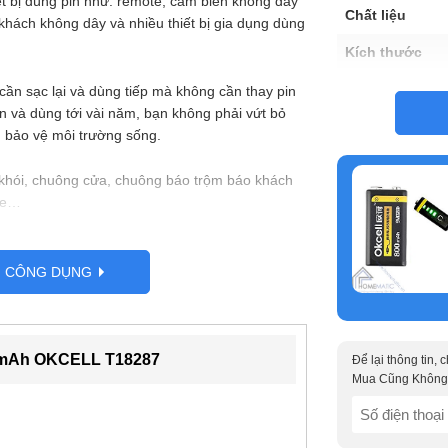
iết bị dùng pin như: remote, cảm biến không dây
Chất liệu
hách không dây và nhiều thiết bị gia dụng dùng
.
Kích thước
cần sạc lại và dùng tiếp mà không cần thay pin
lần và dùng tới vài năm, bạn không phải vứt bỏ
n bảo vệ môi trường sống.
khói, chuông cửa, chuông báo trộm báo khách
oke…
G CÔNG DỤNG
0 mAh OKCELL T18287
Để lại thông tin,
Mua Cũng Không
SĐT
(Required)