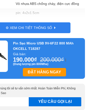
Vỏ nhựa ABS chống cháy, điện cực đồng
pin: 4x2x1.5cm
⚙️ XEM CHI TIẾT THÔNG SỐ
Pin Sạc Micro USB 9V-6F22 800 MAh
OKCELL T18287
Giá bán:
190.000
₫
200.000
₫
ℹ️
(Dung lượng pin 800Mha)
ĐẶT HÀNG NGAY
 chúng tôi sẽ tư vấn sớm nhất. Hoàn Toàn Miễn Phí, Không
 Sao