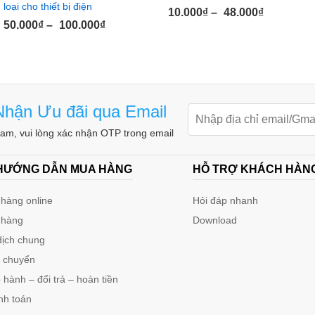
loại cho thiết bị điện
10.000
₫
–
48.000
₫
50.000
₫
–
100.000
₫
hận Ưu đãi qua Email
m, vui lòng xác nhận OTP trong email
 HƯỚNG DẪN MUA HÀNG
HỖ TRỢ KHÁCH HÀN
hàng online
Hỏi đáp nhanh
 hàng
Download
dịch chung
n chuyển
hành – đổi trả – hoàn tiền
nh toán