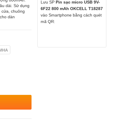
lượng 800mAh.
Lưu SP
Pin sạc micro USB 9V-
lâu dài. Sử dụng
6F22 800 mAh OKCELL T18287
g cửa, chuông
vào Smartphone bằng cách quét
 cho dàn
mã QR:
MHA