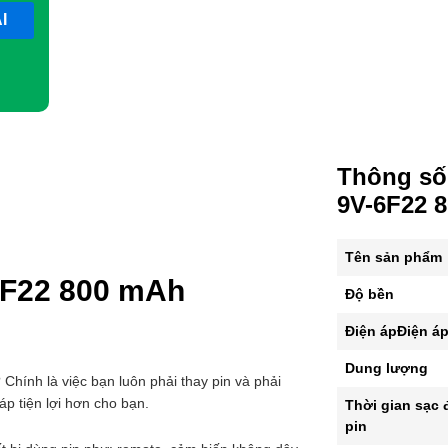
T18287
số
lượng
Thông số 
9V-6F22 
Tên sản phẩm
6F22 800 mAh
Độ bền
Điện ápĐiện á
Dung lượng
? Chính là việc bạn luôn phải thay pin và phải
áp tiện lợi hơn cho bạn.
Thời gian sạc 
pin