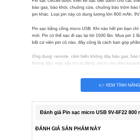
Pin sạc OKcell được thiết kế đặc biệt dành cho các th
báo gas, báo khói, chuông cửa, chuông báo trộm báo k
pin khác. Loại pin này có dung lượng lớn 800 mAh, 9V
Pin sạc bằng cổng micro USB. Khi nào hết pin bạn chỉ 
mới. Pin có thể sạc đi sạc lại tới 1500 lần. Mua pin 1 
bất cứ viên pin cũ nào, đây cũng là cách bạn góp phầ
Ứng dụng: remote, cảm biến không dây báo gas, báo 
không dây, máy sấy tóc di động, micro cho dàn kara
👉 XEM TÍNH NĂN
Đánh giá Pin sạc micro USB 9V-6F22 80
ĐÁNH GIÁ SẢN PHẨM NÀY