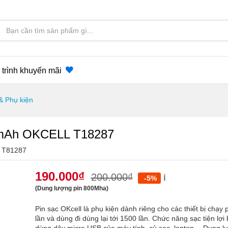
trình khuyến mãi
 & Phụ kiện
 mAh OKCELL T18287
:
T81287
190.000
₫
200.000
₫
ℹ️
-5%
(Dung lượng pin 800Mha)
Pin sạc OKcell là phụ kiện dành riêng cho các thiết bị chạy
lần và dùng đi dùng lại tới 1500 lần. Chức năng sạc tiện lợ