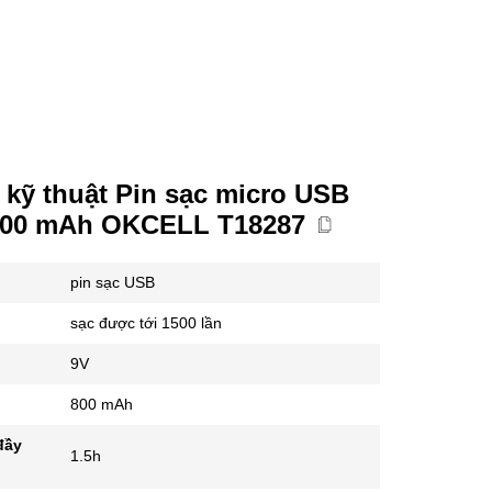
kỹ thuật Pin sạc micro USB
800 mAh OKCELL T18287
pin sạc USB
sạc được tới 1500 lần
p
9V
800 mAh
đầy
1.5h