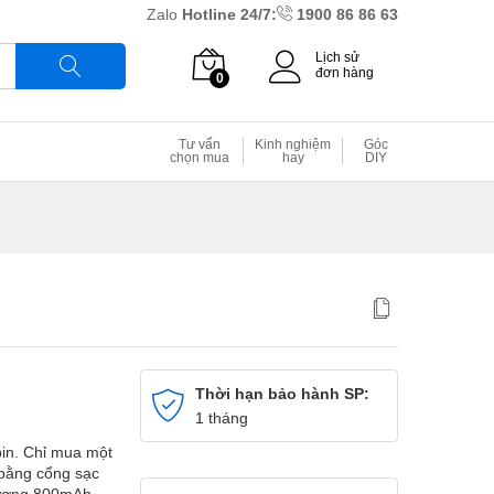
Zalo
Hotline 24/7:
1900 86 86 63
Lịch sử
đơn hàng
0
Tìm
Tư vấn
Kinh nghiệm
Góc
chọn mua
hay
DIY
Thời hạn bảo hành SP:
1 tháng
 pin. Chỉ mua một
i bằng cổng sạc