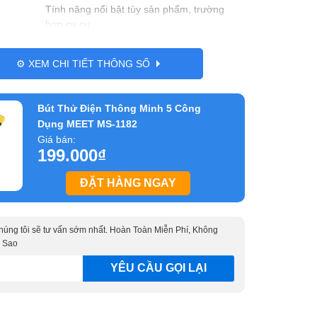
Tính năng nổi bật tùy sản phẩm, trường
hợp cụ cụ
Nhựa ABS
⚙️ XEM CHI TIẾT THÔNG SỐ
Tên nước xuất xứ, tùy sản phẩm có nên để
xuất xứ hay không
Bút Thử Điện Thông Minh 5 Công
Dài 20cm x Rộng 20cm x Cao 47cm
Dụng MEET MS-1182
Giá bán:
199.000
₫
ĐẶT HÀNG NGAY
 chúng tôi sẽ tư vấn sớm nhất. Hoàn Toàn Miễn Phí, Không
 Sao