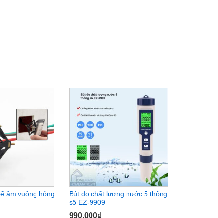
đế âm vuông hỏng
Bút đo chất lượng nước 5 thông
Bút thử đi
số EZ-9909
19.000
₫
990.000
₫