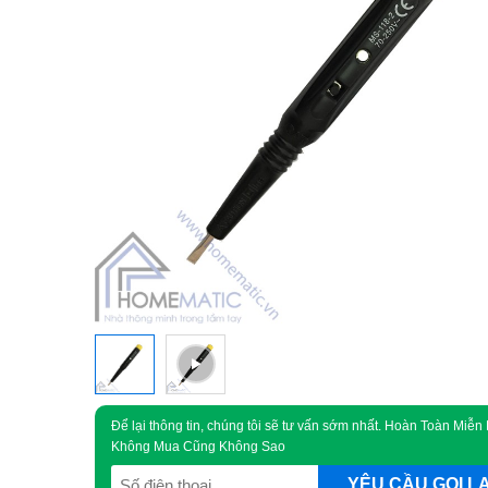
Để lại thông tin, chúng tôi sẽ tư vấn sớm nhất. Hoàn Toàn Miễn 
Không Mua Cũng Không Sao
SĐT