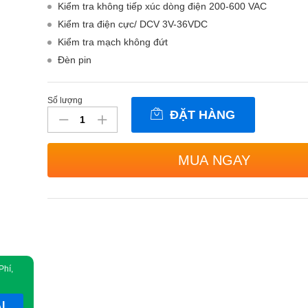
Kiểm tra không tiếp xúc dòng điện 200-600 VAC
Kiểm tra điện cực/ DCV 3V-36VDC
Kiểm tra mạch không đứt
Đèn pin
Số lượng
Bút
ĐẶT HÀNG
thử
điện
thông
MUA NGAY
minh
5
công
dụng
MEET
MS-
1182
Phí,
số
lượng