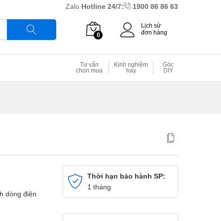
Zalo
Hotline 24/7:
1900 86 86 63
Lịch sử
đơn hàng
0
Tìm
Tư vấn
Kinh nghiệm
Góc
chọn mua
hay
DIY
Thời hạn bảo hành SP:
1 tháng
h dòng điện