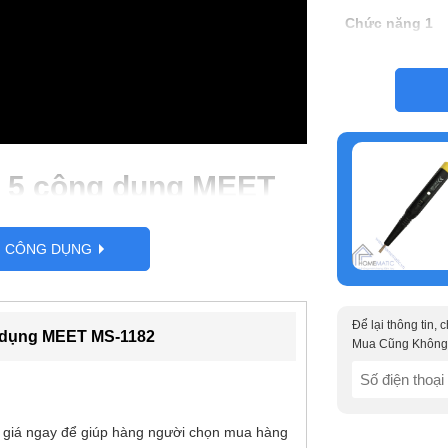
Chức năng 1
Chất liệu
Xuất xứ/ Hãng
Kích thước
h 5 công dụng MEET
iếp xúc và không tiếp
G CÔNG DỤNG
kiểm tra điện cực,
… Có đèn Led dùng
Để lại thông tin,
g dụng MEET MS-1182
Mua Cũng Không
SĐT
(Required)
 giá ngay để giúp hàng người chọn mua hàng