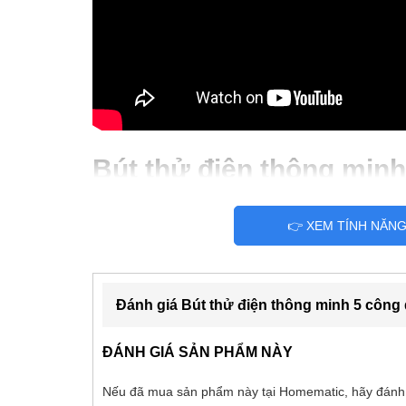
Bút thử điện thông min
MS-1182 dùng kiểm tra t
👉 XEM TÍNH NĂN
xúc các nguồn điện AC, 
kiểm tra mạch liên tục
thay đèn pin
Đánh giá Bút thử điện thông minh 5 côn
ĐÁNH GIÁ SẢN PHẨM NÀY
Nếu đã mua sản phẩm này tại Homematic, hãy đánh