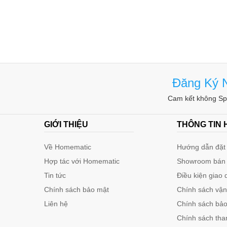
Ứng dụng chạy qua dây điện không, kiểm tra vị trí dây
còn sử dụng được nữa hay không. Kiểm tra lò vi sóng c
Giới hạn điện áp sử dụng:
Kiểm tra tiếp xúc: 70-250 VAC
Đăng Ký N
Kiểm tra không tiếp xúc: >100VAC (khi kiểm tra dây
Kiểm tra điện cực/ DCV: 3V-36VDC
Cam kết không Spa
Kiểm tra mạch liên tục:0-5MΩ (min.)
GIỚI THIỆU
THÔNG TIN
Về Homematic
Hướng dẫn đặt 
Hợp tác với Homematic
Showroom bán
Tin tức
Điều kiện giao 
Chính sách bảo mật
Chính sách vậ
Liên hệ
Chính sách bảo 
Chính sách tha