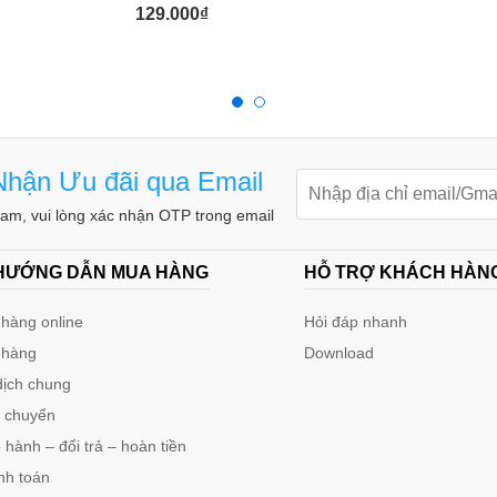
129.000
₫
 điện bị đứt, kiểm tra bóng đèn hoặc cầu chì…
ó bị rò điện không.
hận Ưu đãi qua Email
 1 lớp vỏ bọc) / 200-600 VAC
m, vui lòng xác nhận OTP trong email
 HƯỚNG DẪN MUA HÀNG
HỖ TRỢ KHÁCH HÀN
hàng online
Hỏi đáp nhanh
 hàng
Download
dịch chung
n chuyển
hành – đổi trả – hoàn tiền
nh toán