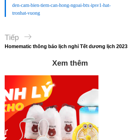
den-cam-bien-tiem-can-hong-ngoai-btx-ipsv1-hat-
tronhat-vuong
Bài
Tiếp
Homematic thông báo lịch nghỉ Tết dương lịch 2023
tiếp
theo
Xem thêm