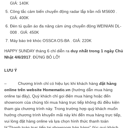
GIÁ: 140K
Công tắc cảm biến chuyển động radar lắp trần nổi MS600 .
GIÁ: 400K
Đèn tủ quần áo đa năng cảm ứng chuyển động WEINIAN DL-
008 . GIÁ: 450K
Máy báo trẻ khóc OSSCA OS-BA . GIÁ: 220K
HAPPY SUNDAY tháng 6 chỉ diễn ra
duy nhất trong 1 ngày Chủ
Nhật 4/6/2017
. ĐỪNG BỎ LỠ!
LƯU Ý
– Chương trình chỉ có hiệu lực khi khách hàng
đặt hàng
online trên website Homematic.vn
(hướng dẫn mua hàng
online tại đây), Quý khách chỉ gọi điện mua hàng hoặc đến
showroom của chúng tôi mua hàng trực tiếp không đủ điều kiện
tham gia chương trình này. Trong trường hợp quý khách muốn
hưởng chương trình khuyến mãi này khi đến mua hàng trực tiếp,
vui lòng đặt hàng online và lựa chọn hình thức thanh toán
là“Thanh toán trực tiếp tại showroom bán hàng” (lúc quý khách