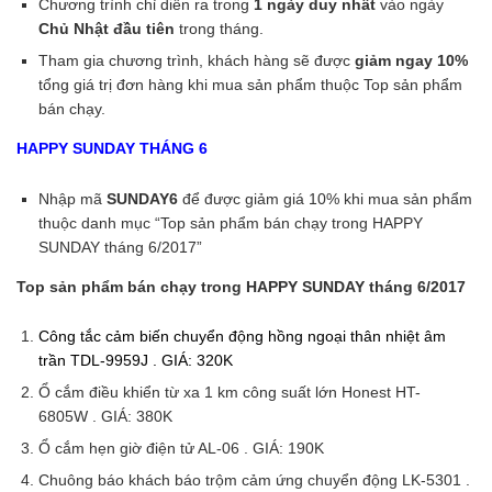
Chương trình chỉ diễn ra trong
1 ngày duy nhất
vào ngày
Chủ Nhật đầu tiên
trong tháng.
Tham gia chương trình, khách hàng sẽ được
giảm ngay 10%
tổng giá trị đơn hàng khi mua sản phẩm thuộc Top sản phẩm
bán chạy.
HAPPY SUNDAY THÁNG 6
Nhập mã
SUNDAY6
để được giảm giá 10% khi mua sản phẩm
thuộc danh mục “Top sản phẩm bán chạy trong HAPPY
SUNDAY tháng 6/2017”
Top sản phẩm bán chạy trong HAPPY SUNDAY tháng 6/2017
Công tắc cảm biến chuyển động hồng ngoại thân nhiệt âm
trần TDL-9959J . GIÁ: 320K
Ổ cắm điều khiển từ xa 1 km công suất lớn Honest HT-
6805W . GIÁ: 380K
Ổ cắm hẹn giờ điện tử AL-06 . GIÁ: 190K
Chuông báo khách báo trộm cảm ứng chuyển động LK-5301 .