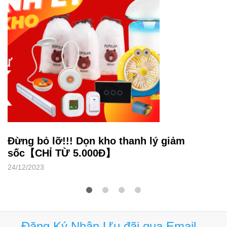
Đừng bỏ lỡ!!! Dọn kho thanh lý giảm
sốc【CHỈ TỪ 5.000Đ】
24/12/2023
Đăng Ký Nhận Ưu đãi qua Email