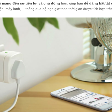
bị
mang đến sự tiện lợi và chủ động
hơn, giúp bạn
dễ dàng bật/tắt 
iện,
máy lạnh
,… thông qua bộ hẹn giờ theo thời gian được tích hợp trên 