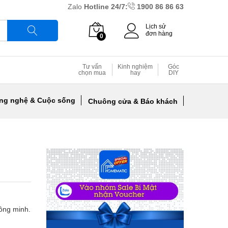
Zalo
Hotline 24/7:
1900 86 86 63
Lịch sử
đơn hàng
0
Tìm
Tư vấn
Kinh nghiệm
Góc
chọn mua
hay
DIY
ng nghệ & Cuộc sống
Chuông cửa & Báo khách
hông minh.