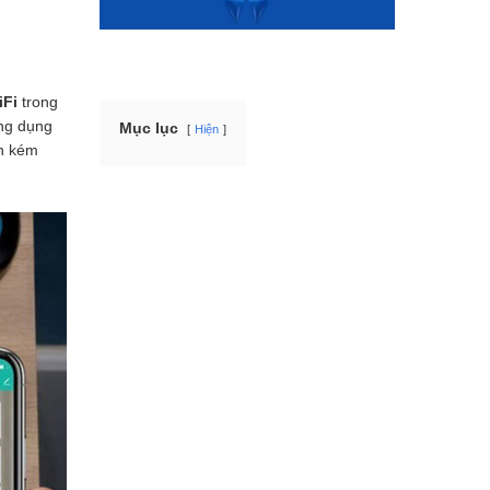
iFi
trong
ng dụng
Mục lục
Hiện
ốn kém