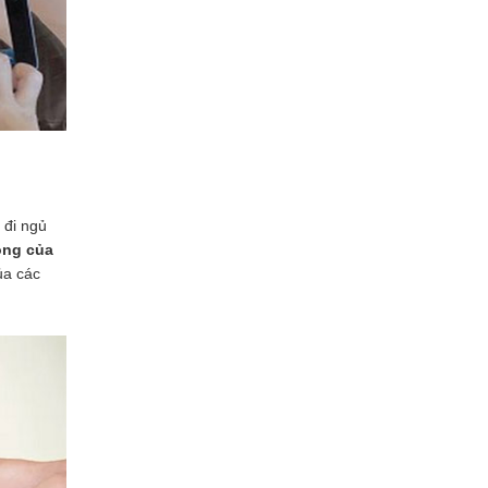
 đi ngủ
òng của
ủa các