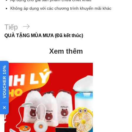
Không áp dụng với các chương trình khuyến mãi khác
Bài
Tiếp
QUÀ TẶNG MÙA MƯA (Đã kết thúc)
tiếp
theo
Xem thêm
VOUCHER 10%
×