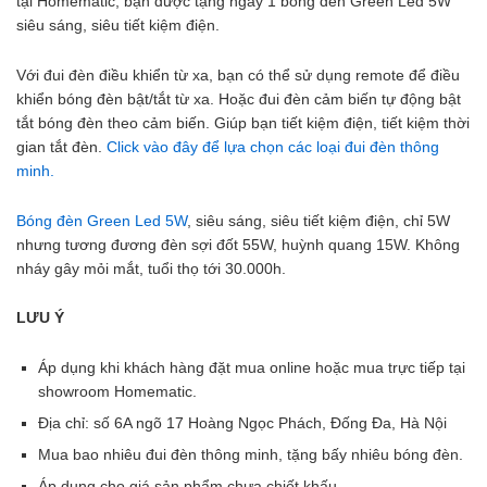
tại Homematic, bạn được tặng ngay 1 bóng đèn Green Led 5W
siêu sáng, siêu tiết kiệm điện.
Với đui đèn điều khiển từ xa, bạn có thể sử dụng remote để điều
khiển bóng đèn bật/tắt từ xa. Hoặc đui đèn cảm biến tự động bật
tắt bóng đèn theo cảm biến. Giúp bạn tiết kiệm điện, tiết kiệm thời
gian tắt đèn.
Click vào đây để lựa chọn các loại đui đèn thông
minh.
Bóng đèn Green Led 5W
, siêu sáng, siêu tiết kiệm điện, chỉ 5W
nhưng tương đương đèn sợi đốt 55W, huỳnh quang 15W. Không
nháy gây mỏi mắt, tuổi thọ tới 30.000h.
LƯU Ý
Áp dụng khi khách hàng đặt mua online hoặc mua trực tiếp tại
showroom Homematic.
Địa chỉ: số 6A ngõ 17 Hoàng Ngọc Phách, Đống Đa, Hà Nội
Mua bao nhiêu đui đèn thông minh, tặng bấy nhiêu bóng đèn.
Áp dụng cho giá sản phẩm chưa chiết khấu