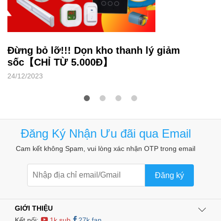
Đừng bỏ lỡ!!! Dọn kho thanh lý giảm
sốc【CHỈ TỪ 5.000Đ】
24/12/2023
Đăng Ký Nhận Ưu đãi qua Email
Cam kết không Spam, vui lòng xác nhận OTP trong email
Đăng ký
GIỚI THIỆU
Kết nối:
1k sub
27k fan