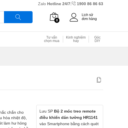
Zalo
Hotline 24/7:
1900 86 86 63
Lịch sử
đơn hàng
0
Tìm
Tư vấn
Kinh nghiệm
Góc
chọn mua
hay
DIY
Lưu SP
Bộ 2 móc treo remote
chắc chắn cho
điều khiển dán tường HR1141
ều hòa nhiệt độ,
ét làm hư hỏng
vào Smartphone bằng cách quét