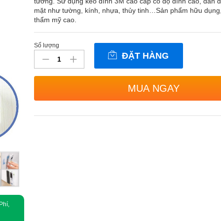
tường. Sử dụng keo dính 3M cao cấp có độ dính cao, dán đ
mặt như tường, kính, nhựa, thủy tinh…Sản phẩm hữu dụng, t
thẩm mỹ cao.
Số lượng
Bộ
ĐẶT HÀNG
2
móc
treo
MUA NGAY
remote
điều
khiển
dán
tường
HR1141
số
lượng
Phí,