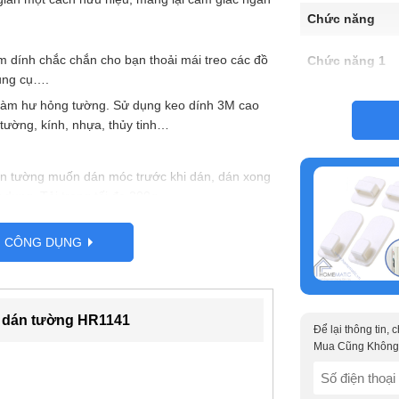
Chức năng
m dính chắc chắn cho bạn thoải mái treo các đồ
Chức năng 1
dụng cụ….
Chất liệu
làm hư hỏng tường. Sử dụng keo dính 3M cao
tường, kính, nhựa, thủy tinh…
Xuất xứ/ Hãng
n tường muốn dán móc trước khi dán, dán xong
Kích thước
 dụng. Tải trọng tối đa 300g
G CÔNG DỤNG
n dán tường HR1141
Để lại thông tin,
Mua Cũng Không
SĐT
(Required)