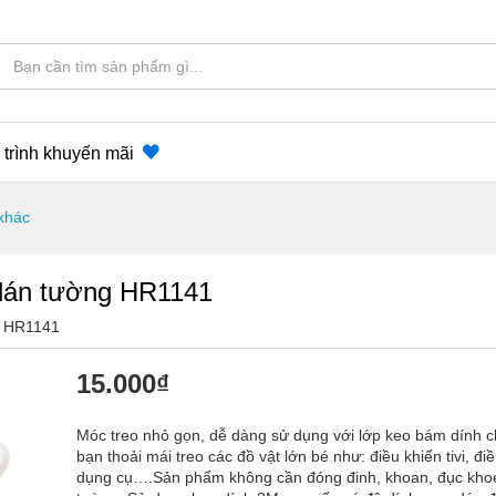
trình khuyến mãi
khác
 dán tường HR1141
:
HR1141
15.000
₫
Móc treo nhỏ gọn, dễ dàng sử dụng với lớp keo bám dính 
bạn thoải mái treo các đồ vật lớn bé như: điều khiển tivi, đi
dụng cụ….Sản phẩm không cần đóng đinh, khoan, đục kho