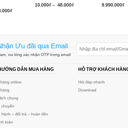
10.000
₫
–
48.000
₫
9.990.000
₫
8.000
₫
hận Ưu đãi qua Email
m, vui lòng xác nhận OTP trong email
 HƯỚNG DẪN MUA HÀNG
HỖ TRỢ KHÁCH HÀN
hàng online
Hỏi đáp nhanh
 hàng
Download
dịch chung
n chuyển
hành – đổi trả – hoàn tiền
nh toán