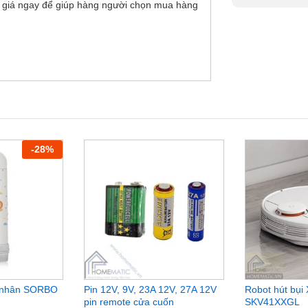
 giá ngay để giúp hàng người chọn mua hàng
-
28
%
cá nhân SORBO
Pin 12V, 9V, 23A 12V, 27A 12V
Robot hút bụi
pin remote cửa cuốn
SKV41XXGL