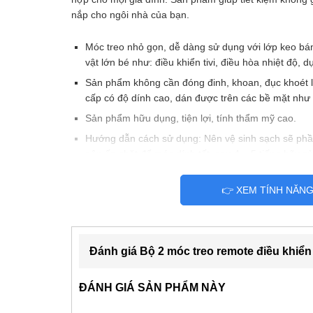
nắp cho ngôi nhà của bạn.
Móc treo nhỏ gọn, dễ dàng sử dụng với lớp keo bá
vật lớn bé như: điều khiển tivi, điều hòa nhiệt độ, 
Sản phẩm không cần đóng đinh, khoan, đục khoét 
cấp có độ dính cao, dán được trên các bề mặt như 
Sản phẩm hữu dụng, tiện lợi, tính thẩm mỹ cao.
Hướng dẫn cách sử dụng: Nên vệ sinh sạch sẽ phầ
nên ấn chặt để móc dính tốt, sau 4 – 5 tiếng hãy sử
👉 XEM TÍNH NĂN
Đánh giá Bộ 2 móc treo remote điều khiể
ĐÁNH GIÁ SẢN PHẨM NÀY