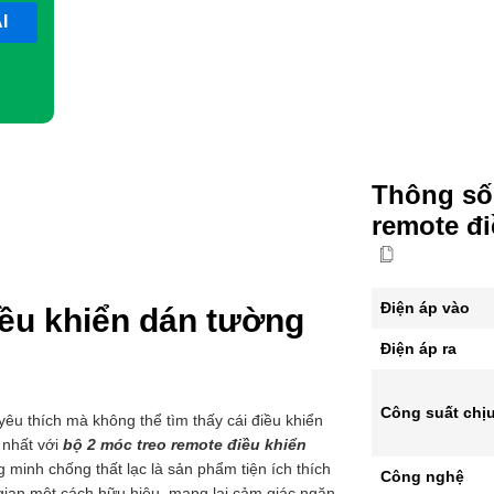
Thông số 
remote đ
Điện áp vào
iều khiển dán tường
Điện áp ra
Công suất chịu
êu thích mà không thể tìm thấy cái điều khiển
n nhất với
bộ 2 móc treo remote điều khiển
g minh chống thất lạc là sản phẩm tiện ích thích
Công nghệ
gian một cách hữu hiệu, mang lại cảm giác ngăn