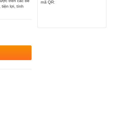
ược trên các bề
mã QR:
iện lợi, tính