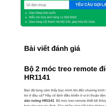
SĐT
(Required)
Giao hàng toàn quốc
Miễn phí ship đơn hàng >1.000.000đ
Giao hàng nội thành Hà Nội 24h, giao hỏa tốc Grab
Bài viết đánh giá
Bộ 2 móc treo remote đ
HR1141
Bạn đã từng cảm thấy bực mình khi đến chương trình y
tivi ở đâu cả? Hãy cố định điều khiển ở vị trí thuận tiệ
dán tường HR1141
. Bộ móc treo remote thiết kế thôn
hợp cho mọi gia đình. Sản phẩm giúp tiết kiệm không 