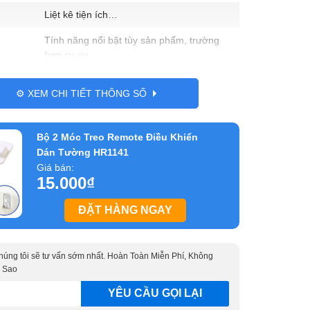
Liệt kê tiện ích…
Tính năng nổi bật tùy sản phẩm, trường
hợp cụ cụ
Nhựa ABS
⚙️ XEM CHI TIẾT THÔNG SỐ
Tên nước xuất xứ, tùy sản phẩm có nên để
xuất xứ hay không
Bộ 2 Móc Treo Remote Điều Khiển
Dài 20cm x Rộng 20cm x Cao 47cm
Dán Tường HR1141
Giá bán:
15.000
₫
ĐẶT HÀNG NGAY
 chúng tôi sẽ tư vấn sớm nhất. Hoàn Toàn Miễn Phí, Không
 Sao